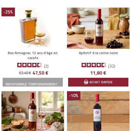
-25%
Bas Armagnac 12 ans d'âge en
Apéritif à la cerise noire
carafe
2
32
Prix
Prix
Prix
47,50 €
11,80 €
63,40 €
de
ACHAT RAPIDE
INDISPONIBLE TEMPORAIREMENT
base
-10%