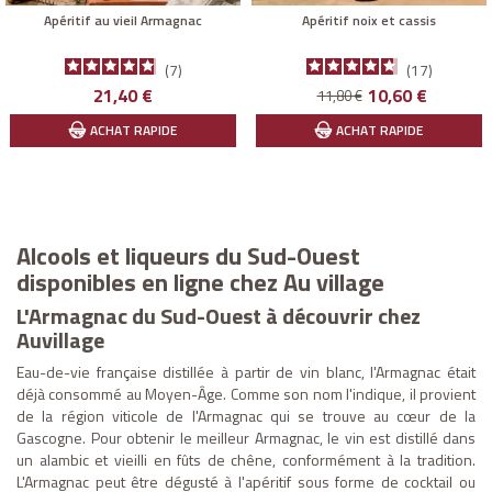
Apéritif au vieil Armagnac
Apéritif noix et cassis
7
17
Prix
Prix
Prix
21,40 €
10,60 €
11,80 €
de
ACHAT RAPIDE
ACHAT RAPIDE
base
Alcools et liqueurs du Sud-Ouest
disponibles en ligne chez Au village
L'Armagnac du Sud-Ouest à découvrir chez
Auvillage
Eau-de-vie française distillée à partir de vin blanc, l'Armagnac était
déjà consommé au Moyen-Âge. Comme son nom l'indique, il provient
de la région viticole de l'Armagnac qui se trouve au cœur de la
Gascogne. Pour obtenir le meilleur Armagnac, le vin est distillé dans
un alambic et vieilli en fûts de chêne, conformément à la tradition.
L'Armagnac peut être dégusté à l'apéritif sous forme de cocktail ou