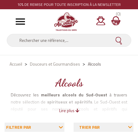
10% DE REMISE
POUR TOUTE INSCRIPTION À LA NEWSLETTER
(0)

Accueil
Douceurs et Gourmandises
Alcools
Alcools
Découvrez les
meilleurs alcools du Sud-Ouest
à travers
notre sélection de
spiritueux et apéritifs
. Le Sud-Ouest est
réputé pour ses nombreux alcools et apéritifs qui
Lire plus
accompagnent les spécialités culinaires. Commandez en ligne
une bouteille d'Armagnac, de crème de fruit ou d'apéritif et
FILTRER PAR
TRIER PAR
plongez dans un univers de nouvelles saveurs.