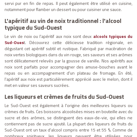
servi pur en fin de repas. Il peut également être utilisé en cuisine,
notamment pour flamber un dessert ou pour cuisiner une sauce.
L'apéritif au vin de noix traditionnel : l'alcool
typique du Sud-Ouest
Le vin de noix ou l'apéritif aux noix sont deux
alcools typiques du
Sud-Oues
t. Découvrez cette délicieuse tradition régionale, en
dégustant cet apéritif subtil et rustique. Fabriqué par macération de
noix vertes biologiques dans du vin rouge, ses saveurs et ses arômes
sont délicatement relevés par la gousse de vanille. Nos apéritifs aux
noix sont parfaits pour accompagner des amuse-bouches avant le
repas ou en accompagnement d'un plateau de fromage. En été,
l'apéritif aux noix est particulièrement apprécié avec le melon, dont il
met en valeur ses saveurs sucrées.
Les liqueurs et crèmes de fruits du Sud-Ouest
Le Sud-Ouest est également à l'origine des meilleures liqueurs ou
crèmes de fruits. Ces boissons alcoolisées mises en bouteille avec du
sucre et des arômes, se distinguent des eaux-de-vie, qui elles ne
contiennent pas de sucre ajouté. La plupart des liqueurs de fruits du
Sud-Ouest ont un taux d'alcool compris entre 15 et 55 %. Comme de
nombreux spiritueux, les liqueurs peuvent être utilisées pour