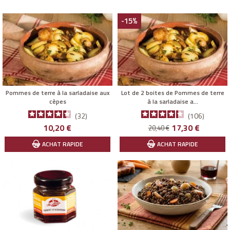
-15%
Pommes de terre à la sarladaise aux
Lot de 2 boites de Pommes de terre
cèpes
à la sarladaise a...
32
106
Prix
Prix
Prix
10,20 €
17,30 €
20,40 €
de
ACHAT RAPIDE
ACHAT RAPIDE
base