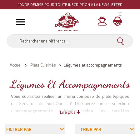
10% DE REMISE
POUR TOUTE INSCRIPTION À LA NEWSLETTER
(0)

Accueil
Plats Cuisinés
Légumes et accompagnements
Légumes Et Accompagnements
Vous souhaitez réaliser un menu composé de plats typiques
du Gers ou du Sud-Ouest ? Découvrez notre sélection
d'
accompagnements cuisinés selon les recettes
Lire plus
traditionnelles.
FILTRER PAR
TRIER PAR