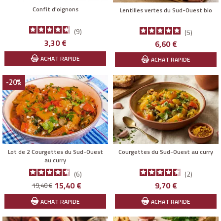
Confit d'oignons
Lentilles vertes du Sud-Ouest bio
9
5
Prix
3,30 €
Prix
6,60 €
ACHAT RAPIDE
ACHAT RAPIDE
-20%
Lot de 2 Courgettes du Sud-Ouest
Courgettes du Sud-Ouest au curry
au curry
6
2
Prix
Prix
Prix
15,40 €
9,70 €
19,40 €
de
ACHAT RAPIDE
ACHAT RAPIDE
base