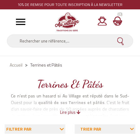
10% DE REMISE
POUR TOUTE INSCRIPTION À LA NEWSLETTER
(0)

Accueil
Terrines et Pâtés
Terrines Et Pâtés
Ce n’est pas un hasard si Au Village est réputé dans le Sud-
Ouest pour la
qualité de ses Terrines et pâtés
. C’est le fruit
d’un savoir-faire de près de 50 années auprès de charcutiers
Lire plus
de métier, dont les méthodes souvent
artisanales
, font toute
la différence dans votre assiette. Et quel choix aussi ! Avec 20
recettes, vous avez la certitude de toujours trouver la terrine
FILTRER PAR
TRIER PAR
qui convient à votre envie du moment, une occasion