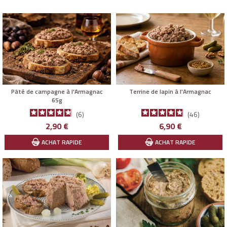
particulière ou au simple plaisir de voyager dans notre vaste et
belle r
égion du Sud-Ouest.
Pâté de campagne à l'Armagnac
Terrine de lapin à l'Armagnac
65g
6
46
Prix
Prix
2,90 €
6,90 €
ACHAT RAPIDE
ACHAT RAPIDE