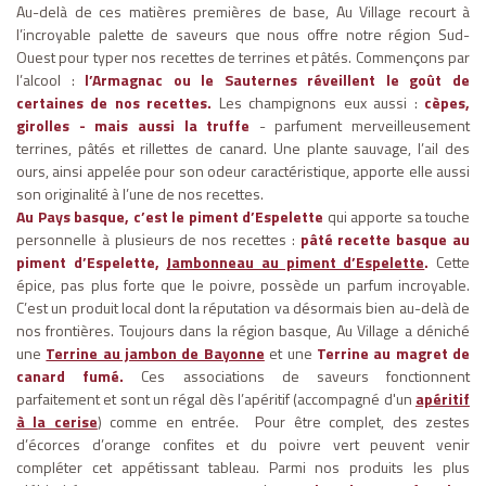
Au-delà de ces matières premières de base, Au Village recourt à
l’incroyable palette de saveurs que nous offre notre région Sud-
Ouest pour typer nos recettes de terrines et pâtés. Commençons par
l’alcool :
l’Armagnac ou le Sauternes réveillent le goût de
certaines de nos recettes.
Les champignons eux aussi :
cèpes,
girolles - mais aussi la truffe
- parfument merveilleusement
terrines, pâtés et rillettes de canard. Une plante sauvage, l’ail des
ours, ainsi appelée pour son odeur caractéristique, apporte elle aussi
son originalité à l’une de nos recettes.
Au Pays basque, c’est le piment d’Espelette
qui apporte sa touche
personnelle à plusieurs de nos recettes :
pâté recette basque au
piment d’Espelette,
Jambonneau au piment d’Espelette
.
Cette
épice, pas plus forte que le poivre, possède un parfum incroyable.
C’est un produit local dont la réputation va désormais bien au-delà de
nos frontières. Toujours dans la région basque, Au Village a déniché
une
Terrine au jambon de Bayonne
et une
Terrine au magret de
canard fumé.
Ces associations de saveurs fonctionnent
parfaitement et sont un régal dès l’apéritif (accompagné d'un
apéritif
à la cerise
) comme en entrée.
Pour être complet, des zestes
d’écorces d’orange confites et du poivre vert peuvent venir
compléter cet appétissant tableau. Parmi nos produits les plus