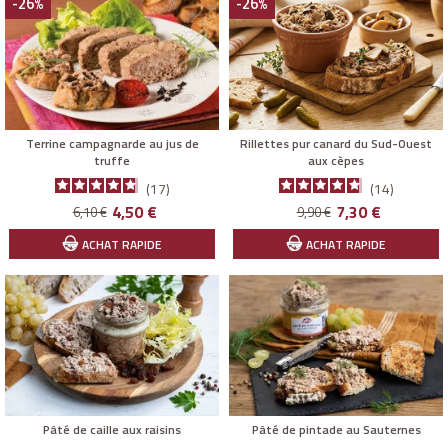
-26%
-26%
Terrine campagnarde au jus de
Rillettes pur canard du Sud-Ouest
truffe
aux cèpes
17
14
Prix
Prix
Prix
Prix
4,50 €
7,30 €
6,10 €
9,90 €
de
de
ACHAT RAPIDE
ACHAT RAPIDE
base
base
Pâté de caille aux raisins
Pâté de pintade au Sauternes