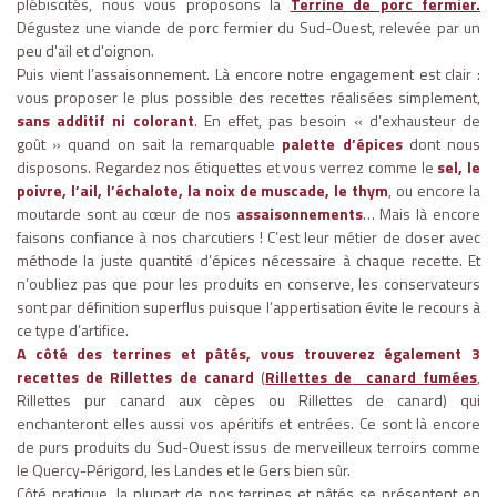
plébiscités, nous vous proposons la
Terrine de porc fermier.
Dégustez une viande de porc fermier du Sud-Ouest, relevée par un
peu d'ail et d'oignon.
Puis vient l’assaisonnement. Là encore notre engagement est clair :
vous proposer le plus possible des recettes réalisées simplement,
sans additif ni colorant
. En effet, pas besoin « d’exhausteur de
goût » quand on sait la remarquable
palette d’épices
dont nous
disposons. Regardez nos étiquettes et vous verrez comme le
sel, le
poivre, l’ail, l’échalote, la noix de muscade, le thym
, ou encore la
moutarde sont au cœur de nos
assaisonnements
… Mais là encore
faisons confiance à nos charcutiers ! C’est leur métier de doser avec
méthode la juste quantité d’épices nécessaire à chaque recette. Et
n’oubliez pas que pour les produits en conserve, les conservateurs
sont par définition superflus puisque l’appertisation évite le recours à
ce type d’artifice.
A côté des terrines et pâtés, vous trouverez également 3
recettes de Rillettes de canard
(
Rillettes de
canard fumées
,
Rillettes pur canard aux cèpes ou Rillettes de canard) qui
enchanteront elles aussi vos apéritifs et entrées. Ce sont là encore
de purs produits du Sud-Ouest issus de merveilleux terroirs comme
le Quercy-Périgord, les Landes et le Gers bien sûr.
Côté pratique, la plupart de nos terrines et pâtés se présentent en