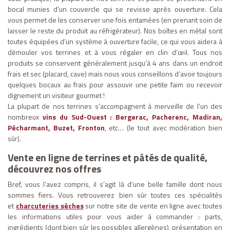
bocal munies d’un couvercle qui se revisse après ouverture. Cela
vous permet de les conserver une fois entamées (en prenant soin de
laisser le reste du produit au réfrigérateur). Nos boîtes en métal sont
toutes équipées d’un système à ouverture facile, ce qui vous aidera à
démouler vos terrines et à vous régaler en clin d’œil. Tous nos
produits se conservent généralement jusqu’à 4 ans dans un endroit
frais et sec (placard, cave) mais nous vous conseillons d’avoir toujours
quelques bocaux au frais pour assouvir une petite faim ou recevoir
dignement un visiteur gourmet !
La plupart de nos terrines s’accompagnent à merveille de l’un des
nombreux
vins du Sud-Ouest : Bergerac, Pacherenc, Madiran,
Pécharmant, Buzet, Fronton
, etc… (le tout avec modération bien
sûr).
Vente en ligne de terrines et pâtés de qualité,
découvrez nos offres
Bref, vous l’avez compris, il s’agit là d’une belle famille dont nous
sommes fiers. Vous retrouverez bien sûr toutes ces spécialités
et
charcuteries sèches
sur notre site de vente en ligne avec toutes
les informations utiles pour vous aider à commander : parts,
ingrédients (dont bien sûr les possibles allergènes), présentation en