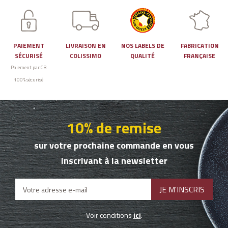
PAIEMENT
LIVRAISON EN
NOS LABELS DE
FABRICATION
SÉCURISÉ
COLISSIMO
QUALITÉ
FRANÇAISE
Paiement par CB
100% sécurisé
10% de remise
sur votre prochaine commande en vous
inscrivant à la newsletter
Voir conditions
ici
.