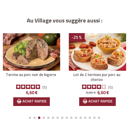
Au Village vous suggère aussi :
-25 %
terrine au porc noir de bigorre
lot de 2 terrines pur porc au
chorizo
5
5
Prix
Prix de base
Prix
6,60 €
6,60 €
8,80 €
ACHAT RAPIDE
ACHAT RAPIDE