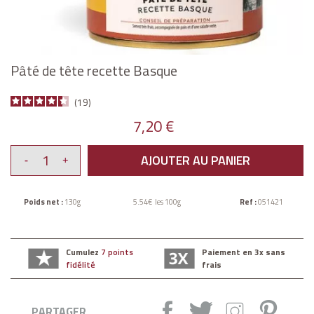
Pâté de tête recette Basque
19
7,20 €
AJOUTER AU PANIER
Poids net :
130g
5.54€ les 100g
Ref :
051421
Cumulez
7 points
Paiement en 3x sans
fidélité
frais
Partager :
Tweet
Instagram
Pintere
PARTAGER