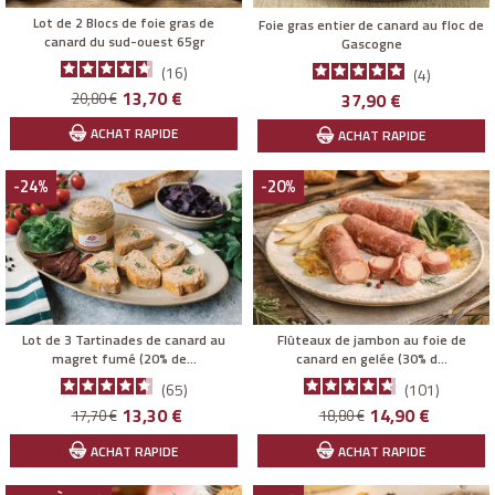
Lot de 2 Blocs de foie gras de
Foie gras entier de canard au floc de
canard du sud-ouest 65gr
Gascogne
16
4
Prix
Prix
13,70 €
Prix
20,80 €
37,90 €
de
ACHAT RAPIDE
ACHAT RAPIDE
base
-24%
-20%
Lot de 3 Tartinades de canard au
Flûteaux de jambon au foie de
magret fumé (20% de...
canard en gelée (30% d...
65
101
Prix
Prix
Prix
Prix
13,30 €
14,90 €
17,70 €
18,80 €
de
de
ACHAT RAPIDE
ACHAT RAPIDE
base
base