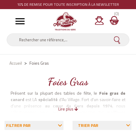
10% DE REMISE
POUR TOUTE INSCRIPTION À LA NEWSLETTER
(0)

Accueil
Foies Gras
Foies Gras
Présent sur la plupart des tables de fête, le
Foie gras de
canard
est LA
spécialité
d’Au Village. Fort d’un savoir-faire et
d’une présence
au cœur du Gers depuis 1974
, nous
Lire plus
sélectionnons pour vous, sans concession, les
meilleurs
Foies gras et Spécialités au foie gras
.
Grâce à cette
exigence, tous nos
foies gras entiers, mi-cuits ou en
FILTRER PAR
TRIER PAR
conserve,
ainsi que la plupart nos
blocs de foie gras
portent