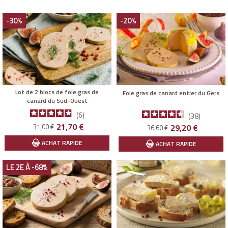
fièrement les
labels IGP Gers
ou
IGP Sud-Ouest
, gages de
qualité et d’origine garantie. Comme les Gersois, faites d’un
-30%
-20%
repas de famille ou d’un apéritif raffiné une bonne occasion de
déguster un
Foie gras du Sud-Ouest…
Lot de 2 blocs de foie gras de
Foie gras de canard entier du Gers
canard du Sud-Ouest
6
38
Prix
Prix
21,70 €
Prix
Prix
31,00 €
29,20 €
36,60 €
de
de
ACHAT RAPIDE
ACHAT RAPIDE
base
base
LE 2E À -68%