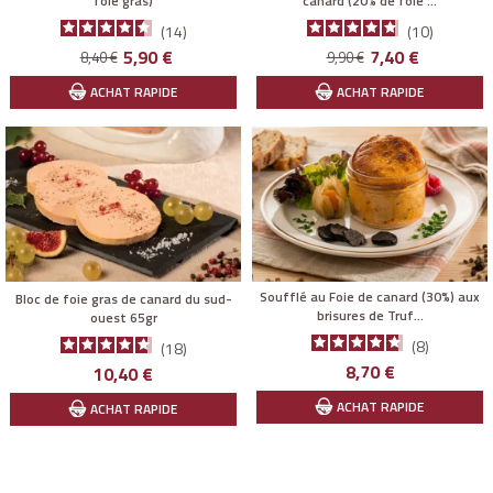
foie gras)
canard (20% de foie ...
14
10
Prix
Prix
Prix
Prix
5,90 €
7,40 €
8,40 €
9,90 €
de
de
ACHAT RAPIDE
ACHAT RAPIDE
base
base
Soufflé au Foie de canard (30%) aux
Bloc de foie gras de canard du sud-
brisures de Truf...
ouest 65gr
8
18
Prix
Prix
8,70 €
10,40 €
ACHAT RAPIDE
ACHAT RAPIDE