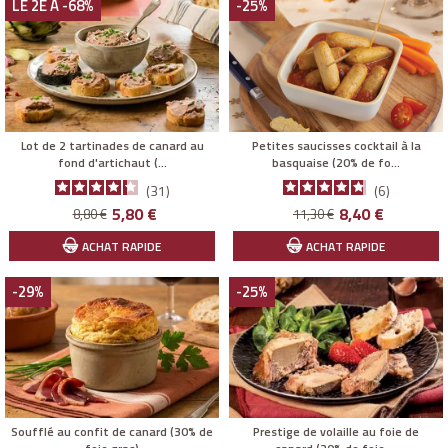
LE 2E À -68%
-25%
Lot de 2 tartinades de canard au
Petites saucisses cocktail à la
fond d'artichaut (...
basquaise (20% de fo...
31
6
Prix
Prix
Prix
Prix
5,80 €
8,40 €
8,80 €
11,30 €
de
de
ACHAT RAPIDE
ACHAT RAPIDE
base
base
-29%
-25%
Soufflé au confit de canard (30% de
Prestige de volaille au foie de