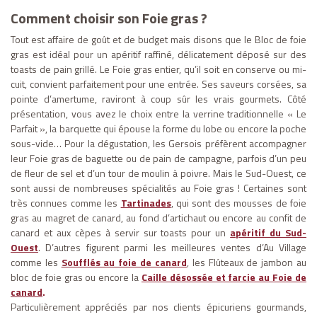
Comment choisir son Foie gras ?
Tout est affaire de goût et de budget mais disons que le Bloc de foie
gras est idéal pour un apéritif raffiné, délicatement déposé sur des
toasts de pain grillé. Le Foie gras entier, qu’il soit en conserve ou mi-
cuit, convient parfaitement pour une entrée. Ses saveurs corsées, sa
pointe d’amertume, raviront à coup sûr les vrais gourmets. Côté
présentation, vous avez le choix entre la verrine traditionnelle « Le
Parfait », la barquette qui épouse la forme du lobe ou encore la poche
sous-vide… Pour la dégustation, les Gersois préfèrent accompagner
leur Foie gras de baguette ou de pain de campagne, parfois d’un peu
de fleur de sel et d’un tour de moulin à poivre. Mais le Sud-Ouest, ce
sont aussi de nombreuses spécialités au Foie gras ! Certaines sont
très connues comme les
Tartinades
, qui sont des mousses de foie
gras au magret de canard, au fond d’artichaut ou encore au confit de
canard et aux cèpes à servir sur toasts pour un
apéritif du Sud-
Ouest
. D’autres figurent parmi les meilleures ventes d’Au Village
comme les
Soufflés au foie de canard
, les Flûteaux de jambon au
bloc de foie gras ou encore la
Caille désossée et farcie au Foie de
canard
.
Particulièrement appréciés par nos clients épicuriens gourmands,