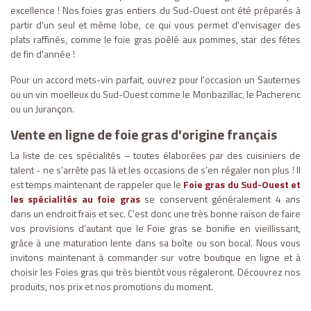
excellence ! Nos foies gras entiers du Sud-Ouest ont été préparés à
partir d'un seul et même lobe, ce qui vous permet d'envisager des
plats raffinés, comme le foie gras poêlé aux pommes, star des fêtes
de fin d'année !
Pour un accord mets-vin parfait, ouvrez pour l'occasion un Sauternes
ou un vin moelleux du Sud-Ouest comme le Monbazillac, le Pacherenc
ou un Jurançon.
Vente en ligne de foie gras d'origine français
La liste de ces spécialités – toutes élaborées par des cuisiniers de
talent - ne s’arrête pas là et les occasions de s’en régaler non plus ! Il
est temps maintenant de rappeler que le
Foie gras du Sud-Ouest et
les spécialités au foie gras
se conservent généralement 4 ans
dans un endroit frais et sec. C’est donc une très bonne raison de faire
vos provisions d’autant que le Foie gras se bonifie en vieillissant,
grâce à une maturation lente dans sa boîte ou son bocal. Nous vous
invitons maintenant à commander sur votre boutique en ligne et à
choisir les Foies gras qui très bientôt vous régaleront. Découvrez nos
produits, nos prix et nos promotions du moment.