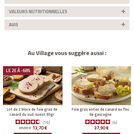
VALEURS NUTRITIONNELLES
AVIS
Au Village vous suggère aussi :
LE 2E À -68%
lot de 2 blocs de foie gras de
foie gras entier de canard au floc
canard du sud-ouest 65gr
de gascogne
16
4
Prix de base
Prix
Prix
13,70 €
37,90 €
20,80 €