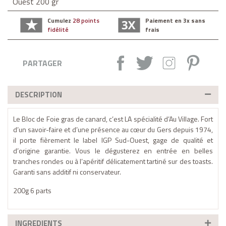
Cumulez
28 points
Paiement en 3x sans
fidélité
frais
Partager :
Tweet
Instagram
Pintere
PARTAGER
DESCRIPTION
Le Bloc de Foie gras de canard, c’est LA spécialité d’Au Village. Fort
d’un savoir-faire et d’une présence au cœur du Gers depuis 1974,
il porte fièrement le label IGP Sud-Ouest, gage de qualité et
d’origine garantie. Vous le dégusterez en entrée en belles
tranches rondes ou à l’apéritif délicatement tartiné sur des toasts.
Garanti sans additif ni conservateur.
200g 6 parts
INGREDIENTS