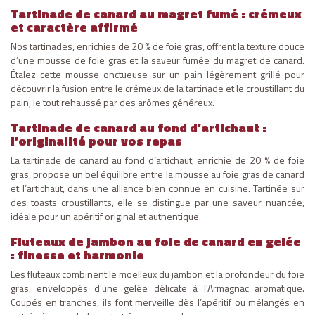
Tartinade de canard au magret fumé : crémeux
et caractère affirmé
Nos tartinades, enrichies de 20 % de foie gras, offrent la texture douce
d’une mousse de foie gras et la saveur fumée du magret de canard.
Étalez cette mousse onctueuse sur un pain légèrement grillé pour
découvrir la fusion entre le crémeux de la tartinade et le croustillant du
pain, le tout rehaussé par des arômes généreux.
Tartinade de canard au fond d’artichaut :
l’originalité pour vos repas
La tartinade de canard au fond d’artichaut, enrichie de 20 % de foie
gras, propose un bel équilibre entre la mousse au foie gras de canard
et l’artichaut, dans une alliance bien connue en cuisine. Tartinée sur
des toasts croustillants, elle se distingue par une saveur nuancée,
idéale pour un apéritif original et authentique.
Fluteaux de jambon au foie de canard en gelée
: finesse et harmonie
Les fluteaux combinent le moelleux du jambon et la profondeur du foie
gras, enveloppés d’une gelée délicate à l’Armagnac aromatique.
Coupés en tranches, ils font merveille dès l’apéritif ou mélangés en