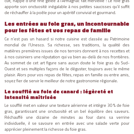
cuit, nappé d’une fine gelée à l’Armagnac fait merveille ! Le foie gras
apporte son onctuosité inégalable à nos petites saucisses qu’il suffit
de réchauffer à la poêle pour un apéritif convivial et gourmand.
Les entrées au foie gras, un incontournable
pour les fêtes et vos repas de famille
Ce n’est pas un hasard si notre cuisine est classée au Patrimoine
mondial de l’Unesco. Sa richesse, ses traditions, la qualité des
matières premières issues de nos terroirs donnent à nos recettes et
à nos cuisiniers une réputation qui va bien au-delà de nos frontières.
Au sommet de cet art figure sans aucun doute le foie gras du Sud-
Ouest et ses multiples façons de le déguster, toujours avec le même
plaisir. Alors pour vos repas de fêtes, repas en famille ou entre amis,
soyez fier de servir le meilleur de notre gastronomie régionale.
Le soufflé au foie de canard : légèreté et
intensité maîtrisée
Le soufflé met en valeur une texture aérienne et intègre 30 % de foie
gras, garantissant une onctuosité et un bel équilibre des saveurs.
Réchauffé une dizaine de minutes au four dans sa verrine
individuelle, il se savoure en entrée avec une salade verte pour
apprécier pleinement la richesse du foie gras.