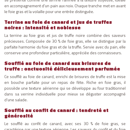
en accompagnement d’un pain aux noix. Chaque tranche met en avant
le foie gras et la volaille pour une entrée distinguée.
Terrine au foie de canard et jus de truffes
noires : intensité et noblesse
La terrine au foie gras et jus de truffe noire combine des saveurs
précieuses. Composée de 30 % de foie gras, elle se distingue par la
parfaite harmonie du foie gras et de la truffe. Servie avec du pain, elle
conserve une profondeur particulière, appréciée des connaisseurs.
Soufflé au foie de canard aux brisures de
truffe : onctuosité délicieusement parfumée
Ce soufflé au foie de canard, enrichi de brisures de truffe est la mise
en bouche parfaite pour un repas de fête. Riche en foie gras, il
possède une texture aérienne qui se développe au four traditionnel
dans sa verrine individuelle pour mieux se déguster accompagné
d’une salade.
Soufflé au confit de canard : tendreté et
générosité
Le soufflé au confit de canard, avec ses 30 % de foie gras, se
caractérise par une texture aérienne. Les saveurs du confit et du foie