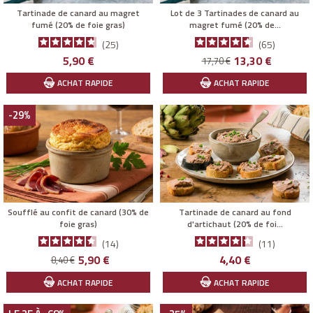
Tartinade de canard au magret
Lot de 3 Tartinades de canard au
fumé (20% de foie gras)
magret fumé (20% de...
25
65
Prix
Prix
Prix
5,90 €
13,30 €
17,70 €
de
ACHAT RAPIDE
ACHAT RAPIDE
base
-29%
Soufflé au confit de canard (30% de
Tartinade de canard au fond
foie gras)
d'artichaut (20% de foi...
14
11
Prix
Prix
Prix
5,90 €
4,40 €
8,40 €
de
ACHAT RAPIDE
ACHAT RAPIDE
base