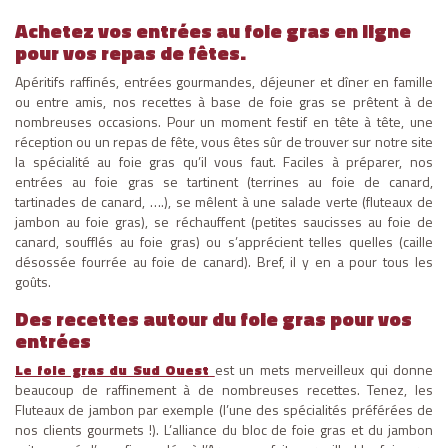
Achetez vos entrées au foie gras en ligne
pour vos repas de fêtes.
Apéritifs raffinés, entrées gourmandes, déjeuner et dîner en famille
ou entre amis, nos recettes à base de foie gras se prêtent à de
nombreuses occasions. Pour un moment festif en tête à tête, une
réception ou un repas de fête, vous êtes sûr de trouver sur notre site
la spécialité au foie gras qu’il vous faut. Faciles à préparer, nos
entrées au foie gras se tartinent (terrines au foie de canard,
tartinades de canard, ….), se mêlent à une salade verte (fluteaux de
jambon au foie gras), se réchauffent (petites saucisses au foie de
canard, soufflés au foie gras) ou s’apprécient telles quelles (caille
désossée fourrée au foie de canard). Bref, il y en a pour tous les
goûts.
Des recettes autour du foie gras pour vos
entrées
Le foie gras du Sud Ouest
est un mets merveilleux qui donne
beaucoup de raffinement à de nombreuses recettes. Tenez, les
Fluteaux de jambon par exemple (l’une des spécialités préférées de
nos clients gourmets !). L’alliance du bloc de foie gras et du jambon