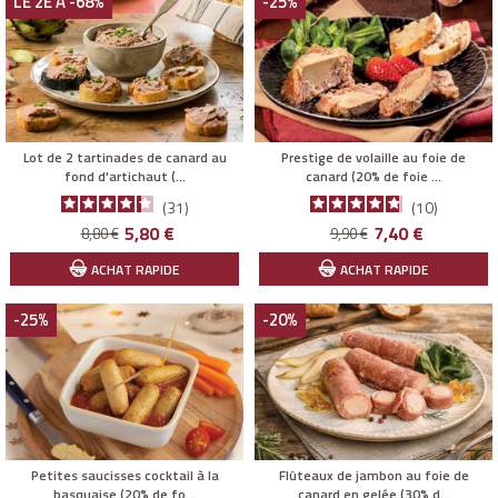
LE 2E À -68%
-25%
Lot de 2 tartinades de canard au
Prestige de volaille au foie de
fond d'artichaut (...
canard (20% de foie ...
31
10
Prix
Prix
Prix
Prix
5,80 €
7,40 €
8,80 €
9,90 €
de
de
ACHAT RAPIDE
ACHAT RAPIDE
base
base
-25%
-20%
Petites saucisses cocktail à la
Flûteaux de jambon au foie de
basquaise (20% de fo...
canard en gelée (30% d...