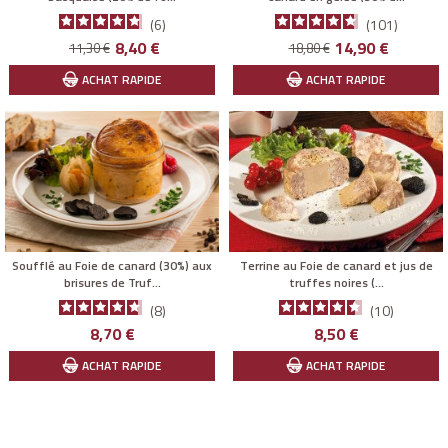
6
101
Prix
Prix
Prix
Prix
8,40 €
14,90 €
11,30 €
18,80 €
de
de
ACHAT RAPIDE
ACHAT RAPIDE
base
base
Soufflé au Foie de canard (30%) aux
Terrine au Foie de canard et jus de
brisures de Truf...
truffes noires (...
8
10
Prix
Prix
8,70 €
8,50 €
ACHAT RAPIDE
ACHAT RAPIDE