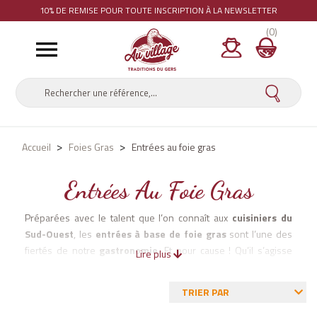
10% DE REMISE
POUR TOUTE INSCRIPTION À LA NEWSLETTER
(0)

Accueil
Foies Gras
Entrées au foie gras
Entrées Au Foie Gras
Préparées avec le talent que l’on connaît aux
cuisiniers du
Sud-Ouest
, les
entrées à base de foie gras
sont l’une des
fiertés de notre
gastronomie
. Et pour cause ! Qu’il s’agisse
Lire plus
d’
entrées froides ou chaudes
, les entrées au foie gras Au
Village sont toujours d’un grand raffinement. Avec elles, vous
TRIER PAR
êtes sûr de connaître un véritable succès auprès de vos
convives.