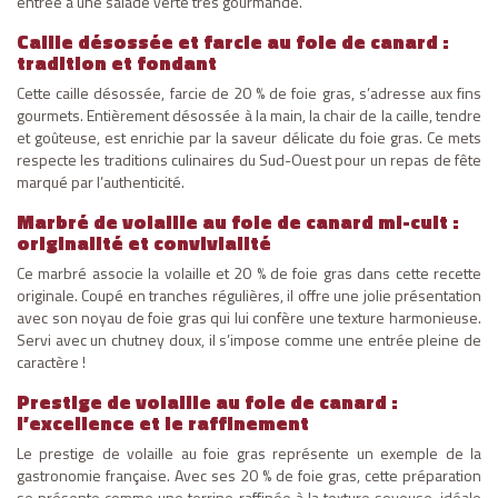
entrée à une salade verte très gourmande.
Caille désossée et farcie au foie de canard :
tradition et fondant
Cette caille désossée, farcie de 20 % de foie gras, s’adresse aux fins
gourmets. Entièrement désossée à la main, la chair de la caille, tendre
et goûteuse, est enrichie par la saveur délicate du foie gras. Ce mets
respecte les traditions culinaires du Sud-Ouest pour un repas de fête
marqué par l’authenticité.
Marbré de volaille au foie de canard mi-cuit :
originalité et convivialité
Ce marbré associe la volaille et 20 % de foie gras dans cette recette
originale. Coupé en tranches régulières, il offre une jolie présentation
avec son noyau de foie gras qui lui confère une texture harmonieuse.
Servi avec un chutney doux, il s’impose comme une entrée pleine de
caractère !
Prestige de volaille au foie de canard :
l’excellence et le raffinement
Le prestige de volaille au foie gras représente un exemple de la
gastronomie française. Avec ses 20 % de foie gras, cette préparation
se présente comme une terrine raffinée à la texture soyeuse, idéale