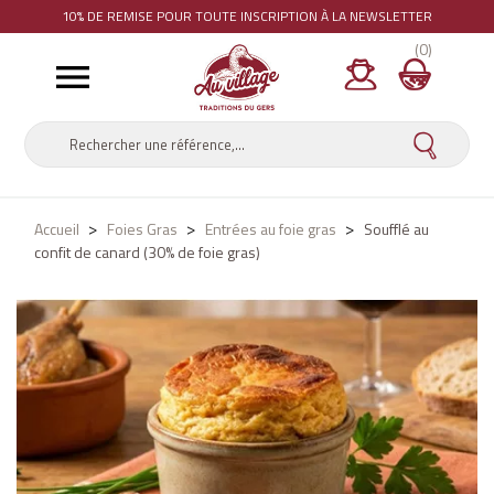
10% DE REMISE
POUR TOUTE INSCRIPTION À LA NEWSLETTER
(0)

Accueil
Foies Gras
Entrées au foie gras
Soufflé au
confit de canard (30% de foie gras)