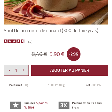
Soufflé au confit de canard (30% de foie gras)
14
8,40 €
5,90 €
-29%
AJOUTER AU PANIER
Poids net :
80g
7.38€ les 100g
Ref :
005116
Cumulez
5 points
Paiement en 3x sans
fidélité
frais