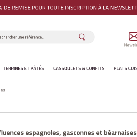
% DE REMISE
POUR TOUTE INSCRIPTION À LA NEWSLET
Newsle
TERRINES ET PÂTÉS
CASSOULETS & CONFITS
PLATS CUI
ues
nfluences espagnoles, gasconnes et béarnaises