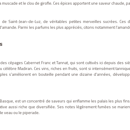
 la muscade et le clou de girofle. Ces épices apportent une saveur chaude, 
de Saint-Jean-de-Luz, de véritables petites merveilles sucrées. Ces 
amande. Parmi les parfums les plus appréciés, citons notamment l'amande, le c
s
 des cépages Cabernet Franc et Tannat, qui sont cultivés ici depuis des s
 célèbre Madiran. Ces vins, riches en fruits, sont si intensément tanniqu
ples s'améliorent en bouteille pendant une dizaine d'années, développ
Basque, est un concentré de saveurs qui enflamme les palais les plus fins
tive aussi riche que diversifiée. Ses notes légèrement fumées se marient 
de veau ou le piperade.