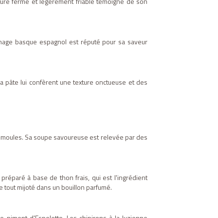
xture ferme et légèrement friable témoigne de son
romage basque espagnol est réputé pour sa saveur
 pâte lui confèrent une texture onctueuse et des
 moules. Sa soupe savoureuse est relevée par des
préparé à base de thon frais, qui est l'ingrédient
e tout mijoté dans un bouillon parfumé.
 piment d'Espelette. Les chipirons à la luzienne