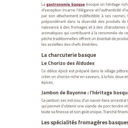
La
gastronomie basque
évoque un héritage riche
d'exception incarne l'élégance et l'authenticité d
par son attachement indéfectible à ses racines, 
prépondérant dans la diversité des produits du t
naissance à des fromages et à des charcuteries d'
aromatiques qui contribuent à la renommée de ce
pêche traditionnelles offrent un éventail de produi
les assiettes des chefs émérites.
La charcuterie basque
Le Chorizo des Aldudes
Ce délice épicé est préparé dans le village pitto
créer un chorizo riche en saveurs, à la fois doux e
épices.
Jambon de Bayonne : l'héritage basqu
Ce jambon sec est issu d'un savoir-faire ancestral
qui permet d'obtenir une viande de porc tendre et s
toute sa finesse et son goût unique. Tranché finem
Les spécialités fromagères basque