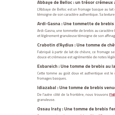
Abbaye de Belloc : un trésor crémeux a
L'Abbaye de Belloc est un fromage basque au lait 
témoigne de son caractère authentique. Sa texture
Ardi-Gasna : Une tommette de brebis
Ardi-Gasna, une tommette de brebis au caractère b
et légèrement granuleuse témoigne de son affinage
Crabotin d'Aydius : Une tomme de chè
Fabriqué à partir de lait de chèvre, ce fromage se
douce et crémeuse est agrémentée de notes légère
Esbareich : Une tomme de brebis au la
Cette tomme au goût doux et authentique est le r
fromages basques.
Idiazabal : Une tomme de brebis ven
De l'autre côté de la frontière, nous trouvons
l'I
granuleuse.
Ossau Iraty : Une tomme de brebis f