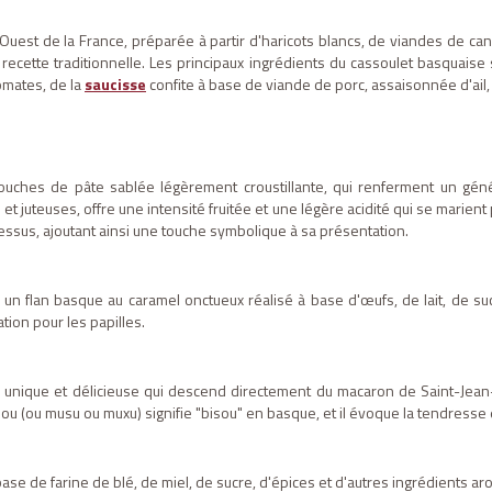
Ouest de la France, préparée à partir d'haricots blancs, de viandes de ca
ecette traditionnelle. Les principaux ingrédients du cassoulet basquaise 
omates, de la
saucisse
confite à base de viande de porc, assaisonnée d'ail, 
hes de pâte sablée légèrement croustillante, qui renferment un génér
t juteuses, offre une intensité fruitée et une légère acidité qui se marien
essus, ajoutant ainsi une touche symbolique à sa présentation.
n flan basque au caramel onctueux réalisé à base d'œufs, de lait, de suc
tion pour les papilles.
 unique et délicieuse qui descend directement du macaron de Saint-Jean
(ou musu ou muxu) signifie "bisou" en basque, et il évoque la tendresse 
ase de farine de blé, de miel, de sucre, d'épices et d'autres ingrédients ar