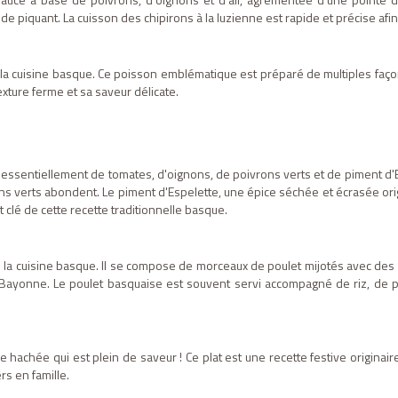
de piquant. La cuisson des chipirons à la luzienne est rapide et précise afi
la cuisine basque. Ce poisson emblématique est préparé de multiples façon
xture ferme et sa saveur délicate.
ssentiellement de tomates, d'oignons, de poivrons verts et de piment d'Es
ons verts abondent. Le piment d'Espelette, une épice séchée et écrasée orig
 clé de cette recette traditionnelle basque.
la cuisine basque. Il se compose de morceaux de poulet mijotés avec des p
ayonne. Le poulet basquaise est souvent servi accompagné de riz, de p
 hachée qui est plein de saveur ! Ce plat est une recette festive originai
ers en famille.