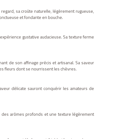
 regard, sa croûte naturelle, légèrement rugueuse,
e onctueuse et fondante en bouche.
 expérience gustative audacieuse. Sa texture ferme
nant de son affinage précis et artisanal. Sa saveur
 fleurs dont se nourrissent les chèvres.
saveur délicate sauront conquérir les amateurs de
e des arômes profonds et une texture légèrement