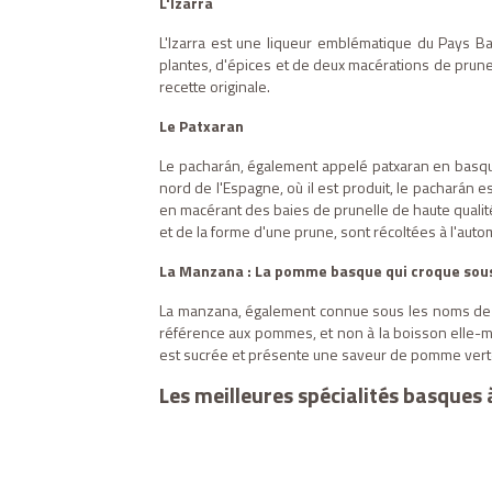
L'Izarra
L'Izarra est une liqueur emblématique du Pays Ba
plantes, d'épices et de deux macérations de prunes
recette originale.
Le Patxaran
Le pacharán, également appelé patxaran en basque,
nord de l'Espagne, où il est produit, le pacharán
en macérant des baies de prunelle de haute qualité 
et de la forme d'une prune, sont récoltées à l'auto
La Manzana : La pomme basque qui croque sous
La manzana, également connue sous les noms de 
référence aux pommes, et non à la boisson elle-mêm
est sucrée et présente une saveur de pomme verte, 
Les meilleures spécialités basques 