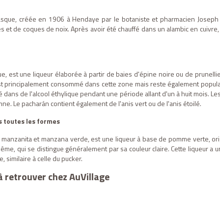
sque, créée en 1906 à Hendaye par le botaniste et pharmacien Joseph Grat
 et de coques de noix. Après avoir été chauffé dans un alambic en cuivre, l
 est une liqueur élaborée à partir de baies d'épine noire ou de prunellie
 est principalement consommé dans cette zone mais reste également popula
dans de l'alcool éthylique pendant une période allant d'un à huit mois. Les b
mne. Le pacharán contient également de l'anis vert ou de l'anis étoilé.
 toutes les formes
manzanita et manzana verde, est une liqueur à base de pomme verte, ori
e, qui se distingue généralement par sa couleur claire. Cette liqueur a u
similaire à celle du pucker.
à retrouver chez AuVillage