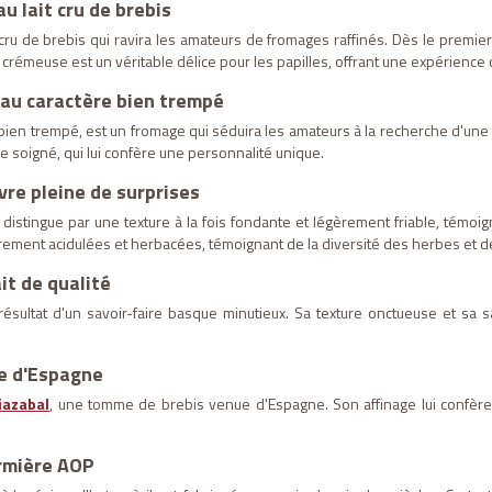
u lait cru de brebis
cru de brebis qui ravira les amateurs de fromages raffinés. Dès le premier
 crémeuse est un véritable délice pour les papilles, offrant une expérienc
 au caractère bien trempé
ien trempé, est un fromage qui séduira les amateurs à la recherche d'une
 soigné, qui lui confère une personnalité unique.
vre pleine de surprises
 distingue par une texture à la fois fondante et légèrement friable, témoig
ment acidulées et herbacées, témoignant de la diversité des herbes et des
it de qualité
ésultat d'un savoir-faire basque minutieux. Sa texture onctueuse et sa 
ue d'Espagne
diazabal
, une tomme de brebis venue d'Espagne. Son affinage lui confèr
ermière AOP