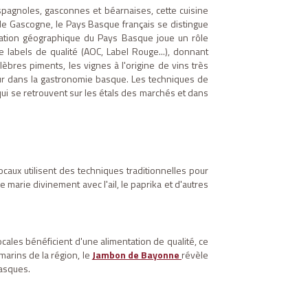
espagnoles, gasconnes et béarnaises, cette cuisine
e de Gascogne, le Pays Basque français se distingue
lisation géographique du Pays Basque joue un rôle
 labels de qualité (AOC, Label Rouge...), donnant
èbres piments, les vignes à l'origine de vins très
ur dans la gastronomie basque. Les techniques de
 qui se retrouvent sur les étals des marchés et dans
caux utilisent des techniques traditionnelles pour
 marie divinement avec l'ail, le paprika et d'autres
cales bénéficient d'une alimentation de qualité, ce
marins de la région, le
Jambon de Bayonne
révèle
asques.