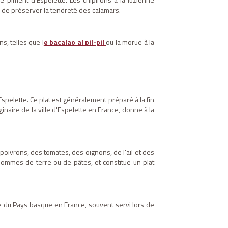
n de préserver la tendreté des calamars.
s, telles que l
e bacalao al pil-pil
ou la morue à la
pelette. Ce plat est généralement préparé à la fin
inaire de la ville d'Espelette en France, donne à la
oivrons, des tomates, des oignons, de l'ail et des
ommes de terre ou de pâtes, et constitue un plat
re du Pays basque en France, souvent servi lors de