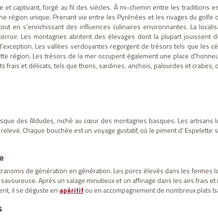
 et captivant, forgé au fil des siècles. À mi-chemin entre les traditions 
'une région unique. Prenant vie entre les Pyrénées et les rivages du golf
tout en s'enrichissant des influences culinaires environnantes. La loca
erroir. Les montagnes abritent des élevages dont la plupart jouissent de
exception. Les vallées verdoyantes regorgent de trésors tels que les cél
tte région. Les trésors de la mer occupent également une place d'honne
ts frais et délicats, tels que thons, sardines, anchois, palourdes et crabes,
resque des Aldudes, niché au cœur des montagnes basques. Les artisans lo
t relevé. Chaque bouchée est un voyage gustatif, où le piment d' Espelette se
e
 transmis de génération en génération. Les porcs élevés dans les fermes lo
avoureuse. Après un salage minutieux et un affinage dans les airs frais et 
ent, il se déguste en
apéritif
ou en accompagnement de nombreux plats b
s