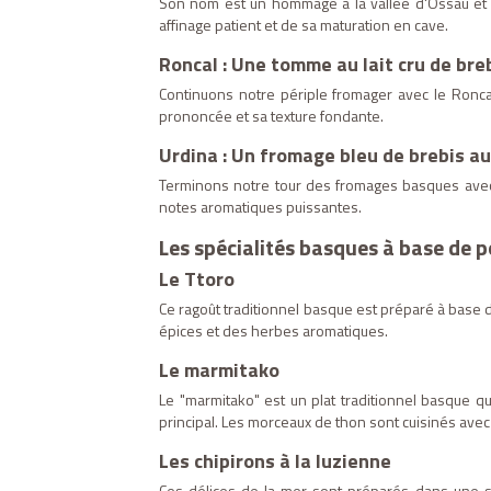
Son nom est un hommage à la vallée d'Ossau et à 
affinage patient et de sa maturation en cave.
Roncal : Une tomme au lait cru de br
Continuons notre périple fromager avec le Ronca
prononcée et sa texture fondante.
Urdina : Un fromage bleu de brebis a
Terminons notre tour des fromages basques avec 
notes aromatiques puissantes.
Les spécialités basques à base de 
Le Ttoro
Ce ragoût traditionnel basque est préparé à base d
épices et des herbes aromatiques.
Le marmitako
Le "marmitako" est un plat traditionnel basque qu
principal. Les morceaux de thon sont cuisinés avec
Les chipirons à la luzienne
Ces délices de la mer sont préparés dans une sa