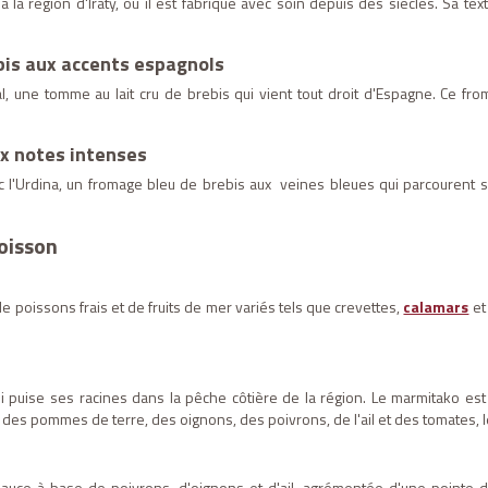
la région d'Iraty, où il est fabriqué avec soin depuis des siècles. Sa te
ebis aux accents espagnols
l, une tomme au lait cru de brebis qui vient tout droit d'Espagne. Ce f
ux notes intenses
l'Urdina, un fromage bleu de brebis aux veines bleues qui parcourent sa
poisson
e poissons frais et de fruits de mer variés tels que crevettes,
calamars
et
i puise ses racines dans la pêche côtière de la région. Le marmitako est 
 des pommes de terre, des oignons, des poivrons, de l'ail et des tomates, l
uce à base de poivrons, d'oignons et d'ail, agrémentée d'une pointe de