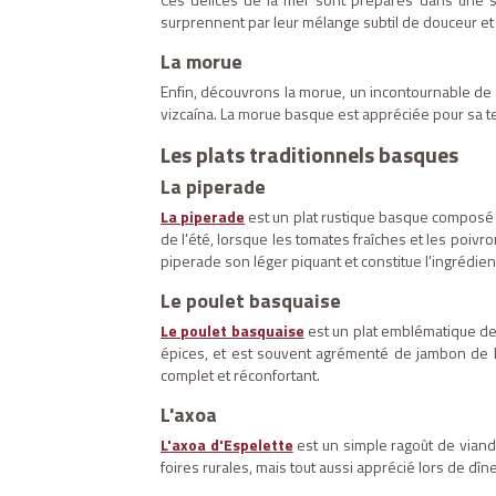
surprennent par leur mélange subtil de douceur et 
La morue
Enfin, découvrons la morue, un incontournable de 
vizcaína. La morue basque est appréciée pour sa te
Les plats traditionnels basques
La piperade
La piperade
est un plat rustique basque composé e
de l'été, lorsque les tomates fraîches et les poivr
piperade son léger piquant et constitue l'ingrédient
Le poulet basquaise
Le poulet basquaise
est un plat emblématique de 
épices, et est souvent agrémenté de jambon de B
complet et réconfortant.
L'axoa
L'axoa d'Espelette
est un simple ragoût de viande
foires rurales, mais tout aussi apprécié lors de dîn