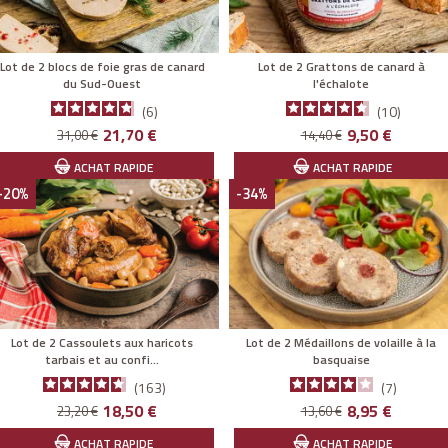
 de 2 blocs de foie gras de canard
Lot de 2 Grattons de canard à
du Sud-Ouest
l'échalote
6
10
Prix
Prix
Prix
Prix
21,70 €
9,50 €
31,00 €
14,40 €
de
de
ACHAT RAPIDE
ACHAT RAPIDE
base
base
-20%
-34%
Lot de 2 Cassoulets aux haricots
Lot de 2 Médaillons de volaille à la
tarbais et au confi...
basquaise
163
7
Prix
Prix
Prix
Prix
18,50 €
8,95 €
23,20 €
13,60 €
de
de
ACHAT RAPIDE
ACHAT RAPIDE