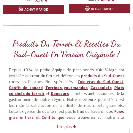
Prix
Prix
de
de
ACHAT RAPIDE
ACHAT RAPIDE
base
base
Produits Du Terroir Et Recettes Du
Sud-Ouest En Version Originale !
Depuis 1974, la petite équipe de passionnés d’Au Village est
installée au cœur du Gers et défend les
produits du Sud-Ouest
chers aux Gascons. Nos spécialités -
Foie gras du Sud-Ouest
,
Confit de canard
,
Terrines gourmandes
,
Cassoulets
,
Plats
cuisinés du terroir
et
Douceurs
- sont les ambassadeurs de la
gastronomie de notre région. Notre meilleure publicité, c’est
bien sûr la satisfaction et la fidélité de nos clients gourmets.
Cette exigence de qualité n’est pas le fruit du hasard : des
Foies
gras entiers
et
Confits
que vous trouverez sur notre site
portent
l’IGP Gers
ou l’
IGP Sud-Ouest
. C’est pour vous une
Lire plus
garantie sur l’origine et la préparation traditionnelle qui