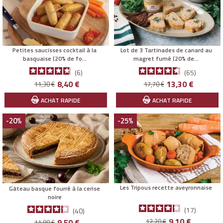
Petites saucisses cocktail à la
Lot de 3 Tartinades de canard au
basquaise (20% de fo...
magret fumé (20% de...
6
65
Prix
Prix
Prix
Prix
8,40 €
13,30 €
11,30 €
17,70 €
de
de
ACHAT RAPIDE
ACHAT RAPIDE
base
base
-20%
-25%
Les Tripous recette aveyronnaise
Gâteau basque fourré à la cerise
noire
17
40
Prix
Prix
9,10 €
9,50 €
12,20 €
11,90 €