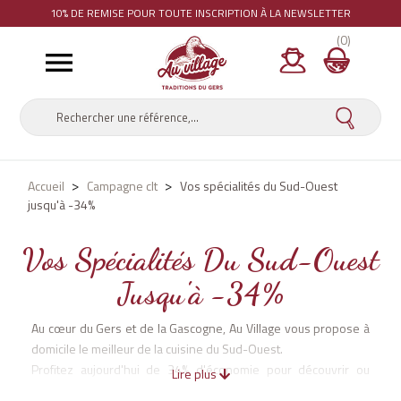
10% DE REMISE
POUR TOUTE INSCRIPTION À LA NEWSLETTER
(0)

Accueil
Campagne clt
Vos spécialités du Sud-Ouest
jusqu'à -34%
Vos Spécialités Du Sud-Ouest
Jusqu'à -34%
Au cœur du Gers et de la Gascogne, Au Village vous propose à
domicile le meilleur de la cuisine du Sud-Ouest.
Profitez aujourd'hui de 34% d'économie pour découvrir ou
Lire plus
redécouvrir vos recettes préférées.