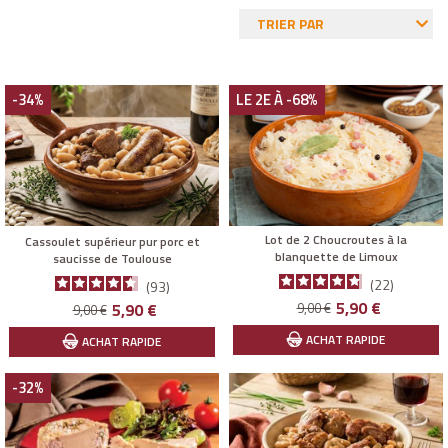
TRIER PAR
-34%
LE 2E À -68%
Lot de 2 Choucroutes à la
Cassoulet supérieur pur porc et
blanquette de Limoux
saucisse de Toulouse
22
93
Prix
Prix
Prix
Prix
5,90 €
5,90 €
9,00 €
9,00 €
de
de
ACHAT RAPIDE
ACHAT RAPIDE
base
base
-32%