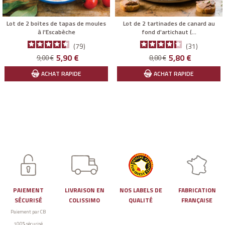
Lot de 2 boîtes de tapas de moules
Lot de 2 tartinades de canard au
à l'Escabèche
fond d'artichaut (...
79
31
Prix
Prix
Prix
Prix
5,90 €
5,80 €
9,00 €
8,80 €
de
de
ACHAT RAPIDE
ACHAT RAPIDE
base
base
PAIEMENT
LIVRAISON EN
NOS LABELS DE
FABRICATION
SÉCURISÉ
COLISSIMO
QUALITÉ
FRANÇAISE
Paiement par CB
100% sécurisé