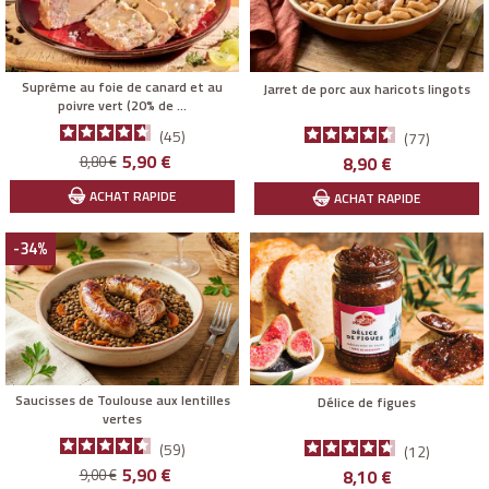
Suprême au foie de canard et au
Jarret de porc aux haricots lingots
poivre vert (20% de ...
45
77
Prix
Prix
5,90 €
Prix
8,80 €
8,90 €
de
ACHAT RAPIDE
ACHAT RAPIDE
base
-34%
Saucisses de Toulouse aux lentilles
Délice de figues
vertes
59
12
Prix
Prix
5,90 €
Prix
9,00 €
8,10 €