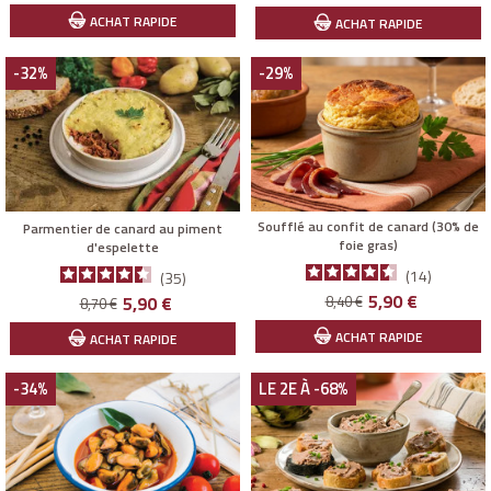
de
ACHAT RAPIDE
ACHAT RAPIDE
base
-32%
-29%
Soufflé au confit de canard (30% de
Parmentier de canard au piment
foie gras)
d'espelette
14
35
Prix
Prix
Prix
Prix
5,90 €
5,90 €
8,40 €
8,70 €
de
de
ACHAT RAPIDE
ACHAT RAPIDE
base
base
-34%
LE 2E À -68%