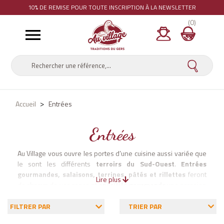
10% DE REMISE
POUR TOUTE INSCRIPTION À LA NEWSLETTER
(0)

Accueil
Entrées
Entrées
Au Village vous ouvre les portes d’une cuisine aussi variée que
le sont les différents
terroirs du Sud-Ouest
.
Entrées
gourmandes, salaisons, terrines, pâtés et rillettes
feront
Lire plus
de chacun de vos repas et
apéritifs gourmands
une occasion
de découvrir les nombreuses
spécialités de notre région
.
Notre engagement : la
qualité de nos produits
et bien sûr la
FILTRER PAR
TRIER PAR
transparence sur l’élaboration et l’origine de nos recettes dans