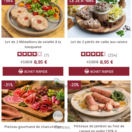
-34%
LE 2E À -68%
Lot de 2 Médaillons de volaille à la
Lot de 2 pâtés de caille aux raisins
basquaise
7
254
Prix
Prix
Prix
Prix
8,95 €
8,95 €
13,60 €
13,60 €
de
de
ACHAT RAPIDE
ACHAT RAPIDE
base
base
-31%
-20%
Flûteaux de jambon au foie de
Plateau gourmand de charcuteries
canard en gelée (30% d...