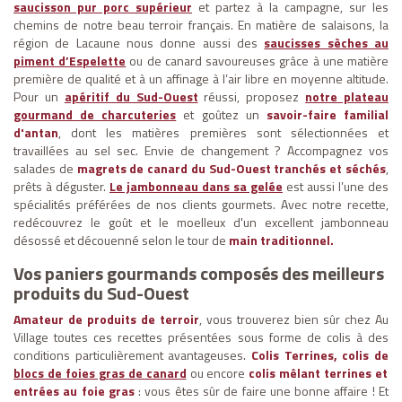
saucisson pur porc supérieur
et partez à la campagne, sur les
chemins de notre beau terroir français. En matière de salaisons, la
région de Lacaune nous donne aussi des
saucisses sèches au
piment d’Espelette
ou de canard savoureuses grâce à une matière
première de qualité et à un affinage à l’air libre en moyenne altitude.
Pour un
apéritif du Sud-Ouest
réussi, proposez
notre plateau
gourmand de charcuteries
et goûtez un
savoir-faire familial
d'antan
, dont les matières premières sont sélectionnées et
travaillées au sel sec. Envie de changement ? Accompagnez vos
salades de
magrets de canard du Sud-Ouest tranchés et séchés
,
prêts à déguster.
Le jambonneau dans sa gelée
est aussi l’une des
spécialités préférées de nos clients gourmets. Avec notre recette,
redécouvrez le goût et le moelleux d'un excellent jambonneau
désossé et découenné selon le tour de
main traditionnel.
Vos paniers gourmands composés des meilleurs
produits du Sud-Ouest
Amateur de produits de terroir
, vous trouverez bien sûr chez Au
Village toutes ces recettes présentées sous forme de colis à des
conditions particulièrement avantageuses.
Colis Terrines, colis de
blocs de foies gras de canard
ou encore
colis mêlant terrines et
entrées au foie gras
: vous êtes sûr de faire une bonne affaire ! Et