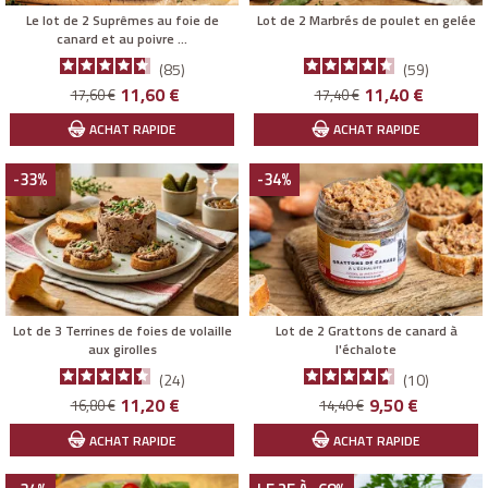
Le lot de 2 Suprêmes au foie de
Lot de 2 Marbrés de poulet en gelée
canard et au poivre ...
85
59
Prix
Prix
Prix
Prix
11,60 €
11,40 €
17,60 €
17,40 €
de
de
ACHAT RAPIDE
ACHAT RAPIDE
base
base
-33%
-34%
Lot de 3 Terrines de foies de volaille
Lot de 2 Grattons de canard à
aux girolles
l'échalote
24
10
Prix
Prix
Prix
Prix
11,20 €
9,50 €
16,80 €
14,40 €
de
de
ACHAT RAPIDE
ACHAT RAPIDE
base
base