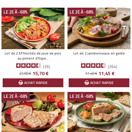
la tradition du « bien manger » cher aux Gersois.
LE 2E À -68%
LE 2E À -68%
Lot de 2 Effilochés de joue de porc
Lot de 2 jambonneaux en gelée
au piment d’Espe...
26
264
Prix
Prix
Prix
Prix
15,70 €
11,45 €
23,80 €
17,40 €
de
de
ACHAT RAPIDE
ACHAT RAPIDE
base
base
LE 2E À -68%
LE 2E À -68%