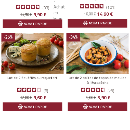
101
33
Prix
Prix
Prix
Prix
14,90 €
9,90 €
18,80 €
14,50 €
de
de
ACHAT RAPIDE
ACHAT RAPIDE
base
base
-25%
-34%
Lot de 2 Soufflés au roquefort
Lot de 2 boîtes de tapas de moules
à l'Escabèche
8
79
Prix
Prix
Prix
Prix
9,60 €
5,90 €
12,80 €
9,00 €
de
de
ACHAT RAPIDE
ACHAT RAPIDE
base
base