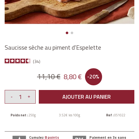
Saucisse sèche au piment d'Espelette
34
11,10 €
8,80 €
-20%
AJOUTER AU PANIER
Poids net :
250g
3.52€ les 100g
Ref :
051022
Cumulez
8 points
Paiement en 3x sans