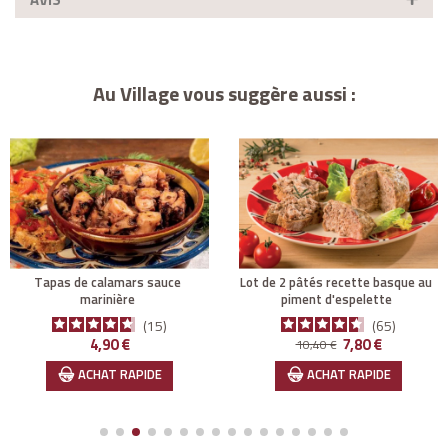
Au Village vous suggère aussi :
tapas de calamars sauce
lot de 2 pâtés recette basque au
marinière
piment d'espelette
15
65
Prix
Prix de base
Prix
4,90 €
7,80 €
10,40 €
ACHAT RAPIDE
ACHAT RAPIDE