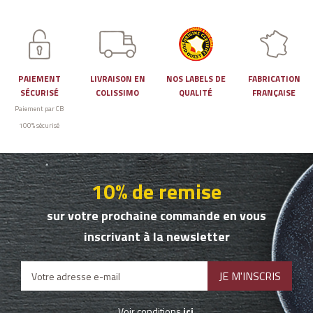
PAIEMENT
LIVRAISON EN
NOS LABELS DE
FABRICATION
SÉCURISÉ
COLISSIMO
QUALITÉ
FRANÇAISE
Paiement par CB
100% sécurisé
10% de remise
sur votre prochaine commande en vous
inscrivant à la newsletter
Voir conditions
ici
.