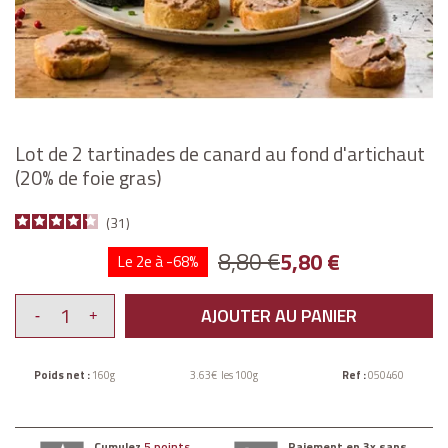
Lot de 2 tartinades de canard au fond d'artichaut
(20% de foie gras)
31
8,80 €
5,80 €
Le 2e à -68%
AJOUTER AU PANIER
Poids net :
160g
3.63€ les 100g
Ref :
050460
Cumulez
5 points
Paiement en 3x sans