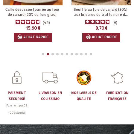
caille désossée fourrée au foie
soufflé au foie de canard (30%)
de canard (20% de foie gras)
aux brisures de truffe noire du
périgord (3%)
45
8
Prix
Prix
15,90 €
8,70 €
ACHAT RAPIDE
ACHAT RAPIDE
PAIEMENT
LIVRAISON EN
NOS LABELS DE
FABRICATION
SÉCURISÉ
COLISSIMO
QUALITÉ
FRANÇAISE
Paiement par CB
100% sécurisé