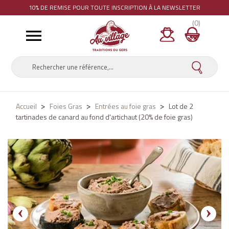
10% DE REMISE
POUR TOUTE INSCRIPTION À LA NEWSLETTER
(0)

Accueil
Foies Gras
Entrées au foie gras
Lot de 2
tartinades de canard au fond d'artichaut (20% de foie gras)