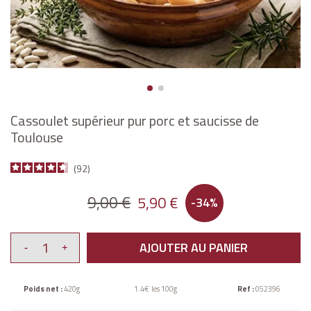
Cassoulet supérieur pur porc et saucisse de
Toulouse
92
9,00 €
5,90 €
-34%
AJOUTER AU PANIER
Poids net :
420g
1.4€ les 100g
Ref :
052396