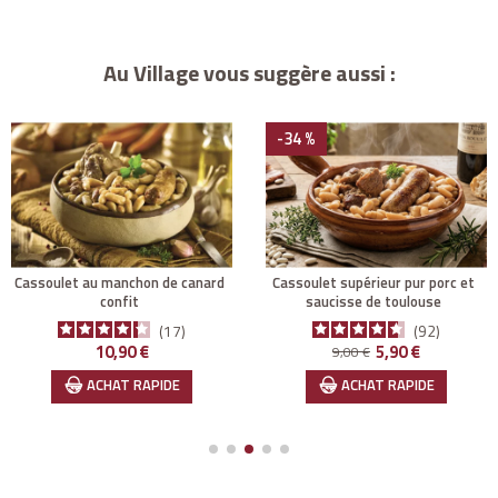
Au Village vous suggère aussi :
-34 %
cassoulet au manchon de canard
cassoulet supérieur pur porc et
confit
saucisse de toulouse
17
92
Prix
Prix de base
Prix
10,90 €
5,90 €
9,00 €
ACHAT RAPIDE
ACHAT RAPIDE