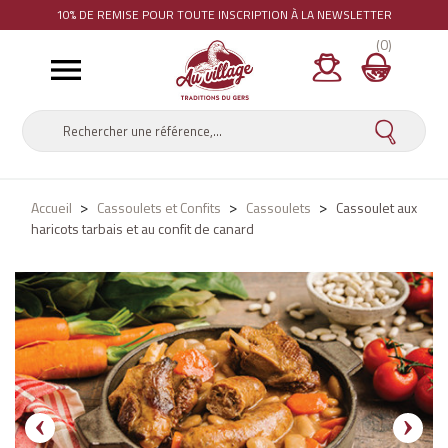
10% DE REMISE
POUR TOUTE INSCRIPTION À LA NEWSLETTER
(0)

Accueil
Cassoulets et Confits
Cassoulets
Cassoulet aux
haricots tarbais et au confit de canard