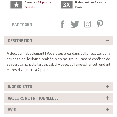
Cumulez
11 points
Paiement en 3x sans
fidélité
frais
Partager :
Tweet
Instagram
Pintere
PARTAGER
DESCRIPTION
A découvrir absolument ! Vous trouverez dans cette recette, de la
saucisse de Toulouse braisée bien maigre, du canard confit et de
savoureux haricots tarbais Label Rouge, ce fameux haricot fondant
et très digeste.
(1 à 2 parts)
INGREDIENTS
VALEURS NUTRITIONNELLES
AVIS