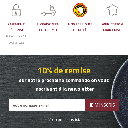
PAIEMENT
LIVRAISON EN
NOS LABELS DE
FABRICATION
SÉCURISÉ
COLISSIMO
QUALITÉ
FRANÇAISE
Paiement par CB
100% sécurisé
10% de remise
sur votre prochaine commande en vous
inscrivant à la newsletter
Voir conditions
ici
.