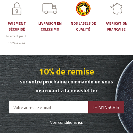
PAIEMENT
LIVRAISON EN
NOS LABELS DE
FABRICATION
SÉCURISÉ
COLISSIMO
QUALITÉ
FRANÇAISE
Paiement par CB
100% sécurisé
10% de remise
sur votre prochaine commande en vous
inscrivant à la newsletter
Voir conditions
ici
.