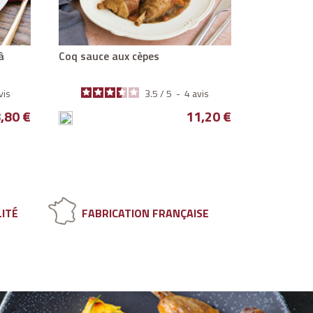
Coq sauce aux cèpes
Tripes de bœuf au vin blanc de
Gaillac
vis
3.5
/
5
-
4
avis
Prix
Prix
,80 €
11,20 €
LITÉ
FABRICATION FRANÇAISE