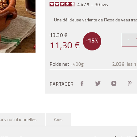
4.4
/
5
-
30
avis
Une délicieuse variante de l’Axoa de veau tra
13,30 €
-15%
11,30 €
Poids net :
400g
2.83€ les 
Partager :
Tweet
Instagra
PARTAGER
eurs nutritionnelles
Avis