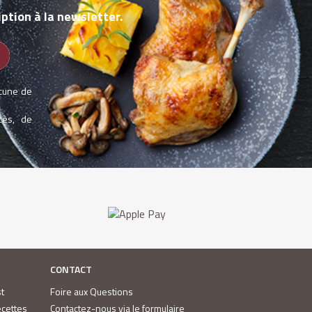
ption à la newsletter.
acune de
cès, de
CONTACT
t
Foire aux Questions
ecettes
Contactez-nous via le formulaire