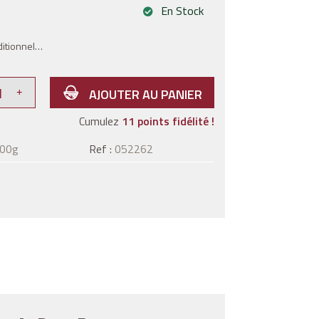
En Stock
ditionnel…
AJOUTER AU PANIER
Cumulez
11 points fidélité !
100g
Ref :
052262
m
Pinterest