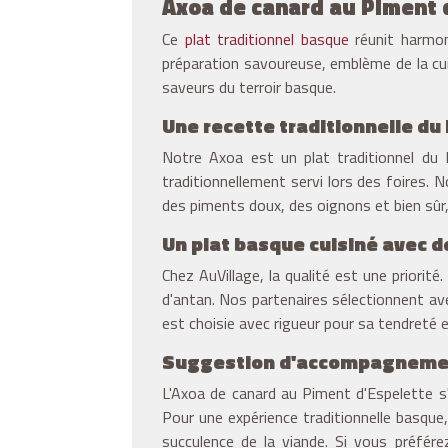
Axoa de canard au Piment d
Ce
plat traditionnel basque
réunit harmon
préparation savoureuse, emblème de la cuis
saveurs du terroir basque.
Une recette traditionnelle d
Notre Axoa est un plat traditionnel du P
traditionnellement servi lors des foires. 
des piments doux, des oignons et bien sûr, 
Un plat basque cuisiné avec d
Chez AuVillage, la qualité est une priorit
d'antan. Nos partenaires sélectionnent ave
est choisie avec rigueur pour sa tendreté 
Suggestion d'accompagneme
L'Axoa de canard au Piment d'Espelette 
Pour une expérience traditionnelle basque
succulence de la viande. Si vous préfére