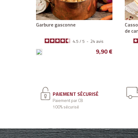
Garbure gasconne
Cassolade de lentilles au manchon
de ca
-
61
avis
4.5
/
5
-
24
avis
Prix
Prix
10,50 €
9,90 €
PAIEMENT SÉCURISÉ
Paiement par CB
100% sécurisé