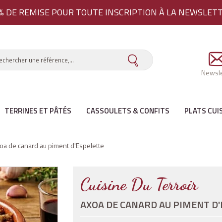
% DE REMISE
POUR TOUTE INSCRIPTION À LA NEWSLET
Newsle
TERRINES ET PÂTÉS
CASSOULETS & CONFITS
PLATS CUI
oa de canard au piment d'Espelette
Cuisine Du Terroir
AXOA DE CANARD AU PIMENT D