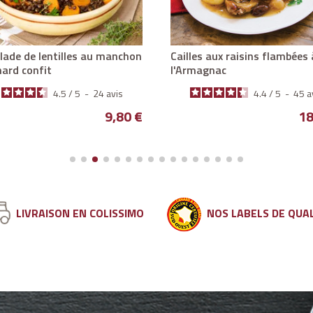
Cailles aux raisins flambées à
nard confit
l'Armagnac
4.5
/
5
-
24
avis
4.4
/
5
-
45
a
Prix
9,80 €
18
LIVRAISON EN COLISSIMO
NOS LABELS DE QUA