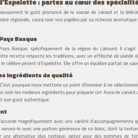
'Espelette : partez au cœur des spéciali
ieusement le goût prononcé de la viande de canard et la délicat
ine régionale, saura ravir vos papilles par sa richesse aromatiqu
u Pays Basque
ays Basque, spécifiquement de la région du Labourd. Il s'agit 
Notre recette respecte les traditions, avec un effiloché de viande 
le célèbre piment d'Espelette. Elle offre un équilibre parfait de sav
es ingrédients de qualité
é. C'est pourquoi nous mettons un point d'honneur à ne sélectionn
c soin les meilleurs ingrédients pour préparer cet Axoa de canard
et son goût authentique.
nt
s'accorde magnifiquement avec une variété d'accompagnements qu
, servez-le avec une portion généreuse de riz blanc, dont la tex
z une alternative plus rustique, optez pour des pommes de terre