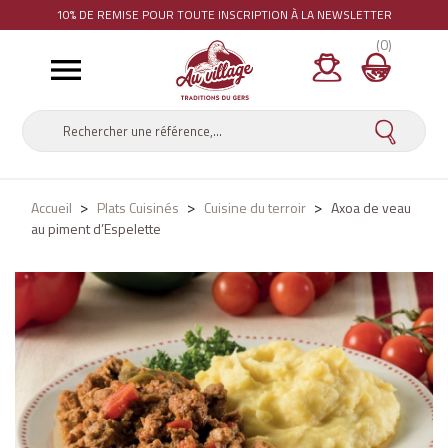
10% DE REMISE
POUR TOUTE INSCRIPTION À LA NEWSLETTER
(0)

Accueil
Plats Cuisinés
Cuisine du terroir
Axoa de veau
au piment d’Espelette