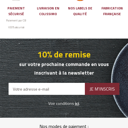
PAIEMENT
LIVRAISON EN
NOS LABELS DE
FABRICATION
SÉCURISÉ
COLISSIMO
QUALITÉ
FRANÇAISE
Paiement par CB
100% sécurisé
10% de remise
sur votre prochaine commande en vous
inscrivant à la newsletter
Voir conditions
ici
.
Nos modes de paiement :