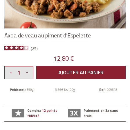
Axoa de veau au piment d’Espelette
25
12,80 €
AJOUTER AU PANIER
Poids net :
350g
3.66€ les 100g
Ref :
009618
Cumulez
12 points
Paiement en 3x sans
fidélité
frais