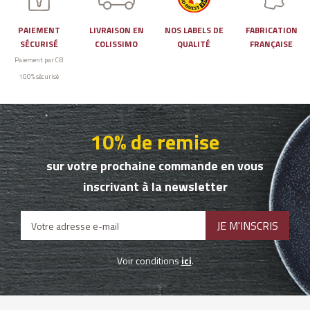
PAIEMENT
LIVRAISON EN
NOS LABELS DE
FABRICATION
SÉCURISÉ
COLISSIMO
QUALITÉ
FRANÇAISE
Paiement par CB
100% sécurisé
10% de remise
sur votre prochaine commande en vous
inscrivant à la newsletter
Voir conditions
ici
.