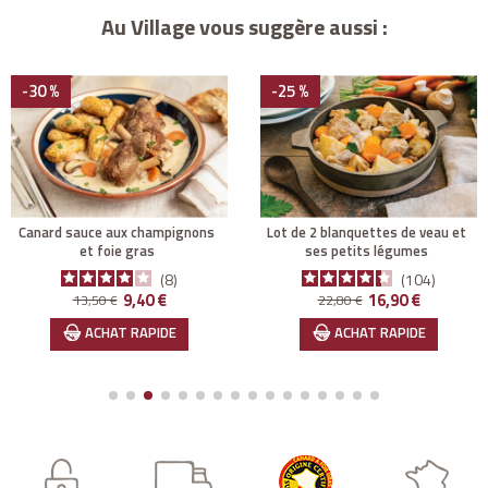
Au Village vous suggère aussi :
-30 %
-25 %
canard sauce aux champignons
lot de 2 blanquettes de veau et
et foie gras
ses petits légumes
8
104
Prix de base
Prix
Prix de base
Prix
9,40 €
16,90 €
13,50 €
22,80 €
ACHAT RAPIDE
ACHAT RAPIDE