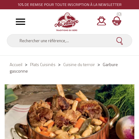
10% DE REMISE
POUR TOUTE INSCRIPTION À LA NEWSLETTER
(0)

Accueil
Plats Cuisinés
Cuisine du terroir
Garbure
gasconne