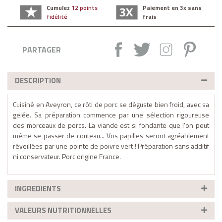
Cumulez
12 points
Paiement en 3x sans
fidélité
frais
Partager :
Tweet
Instagram
Pintere
PARTAGER
DESCRIPTION
Cuisiné en Aveyron, ce rôti de porc se déguste bien froid, avec sa
gelée. Sa préparation commence par une sélection rigoureuse
des morceaux de porcs. La viande est si fondante que l'on peut
même se passer de couteau... Vos papilles seront agréablement
réveillées par une pointe de poivre vert ! Préparation sans additif
ni conservateur. Porc origine France.
INGREDIENTS
VALEURS NUTRITIONNELLES