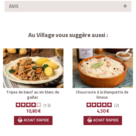
AVIS
Au Village vous suggère aussi :
tripes de bœuf au vin blanc de
choucroute à la blanquette de
gaillac
limoux
13
2
Prix
Prix
10,80 €
4,50 €
ACHAT RAPIDE
ACHAT RAPIDE