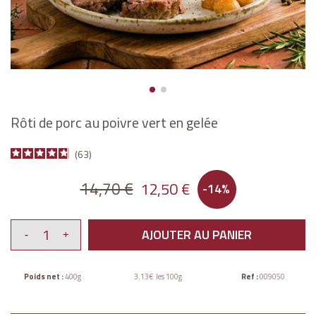
Rôti de porc au poivre vert en gelée
63
14,70 €
12,50 €
-14%
AJOUTER AU PANIER
Poids net :
400g
3.13€ les 100g
Ref :
009050