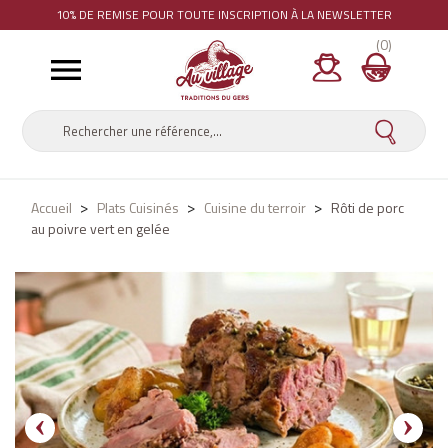
10% DE REMISE
POUR TOUTE INSCRIPTION À LA NEWSLETTER
(0)

Accueil
Plats Cuisinés
Cuisine du terroir
Rôti de porc
au poivre vert en gelée