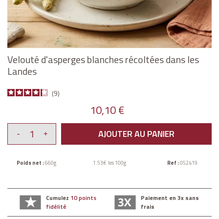
Velouté d'asperges blanches récoltées dans les
Landes
9
10,10 €
AJOUTER AU PANIER
Poids net :
660g
1.53€ les 100g
Ref :
052419
Cumulez
10 points
Paiement en 3x sans
fidélité
frais