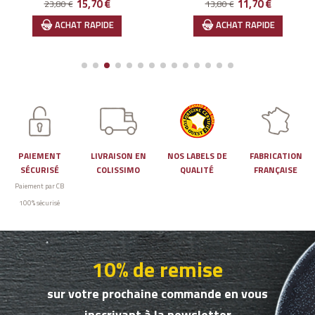
Prix de base
Prix
Prix de base
Prix
15,70 €
11,70 €
23,80 €
13,80 €
ACHAT RAPIDE
ACHAT RAPIDE
PAIEMENT
LIVRAISON EN
NOS LABELS DE
FABRICATION
SÉCURISÉ
COLISSIMO
QUALITÉ
FRANÇAISE
Paiement par CB
100% sécurisé
10% de remise
sur votre prochaine commande en vous
inscrivant à la newsletter