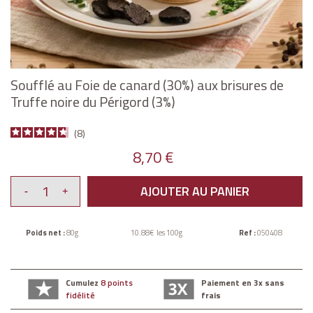
Soufflé au Foie de canard (30%) aux brisures de
Truffe noire du Périgord (3%)
8
8,70 €
AJOUTER AU PANIER
Poids net :
80g
10.88€ les 100g
Ref :
050408
Cumulez
8 points
Paiement en 3x sans
fidélité
frais