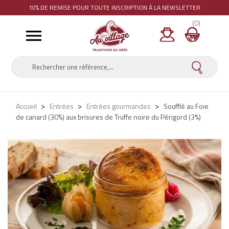
10% DE REMISE
POUR TOUTE INSCRIPTION À LA NEWSLETTER
(0)

Accueil
Entrées
Entrées gourmandes
Soufflé au Foie
de canard (30%) aux brisures de Truffe noire du Périgord (3%)