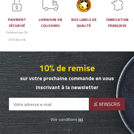
PAIEMENT
LIVRAISON EN
NOS LABELS DE
FABRICATION
SÉCURISÉ
COLISSIMO
QUALITÉ
FRANÇAISE
Paiement par CB
100% sécurisé
10% de remise
sur votre prochaine commande en vous
inscrivant à la newsletter
Voir conditions
ici
.