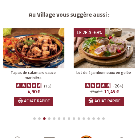
Au Village vous suggère aussi :
LE 2E À -68%
tapas de calamars sauce
lot de 2 jambonneaux en gelée
marinière
15
264
Prix
Prix de base
Prix
4,90 €
11,45 €
17,40 €
ACHAT RAPIDE
ACHAT RAPIDE