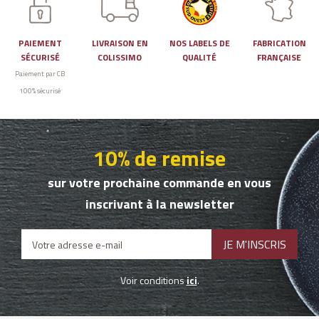
PAIEMENT
LIVRAISON EN
NOS LABELS DE
FABRICATION
SÉCURISÉ
COLISSIMO
QUALITÉ
FRANÇAISE
Paiement par CB
100% sécurisé
10% de remise
sur votre prochaine commande en vous
inscrivant à la newsletter
Voir conditions
ici
.