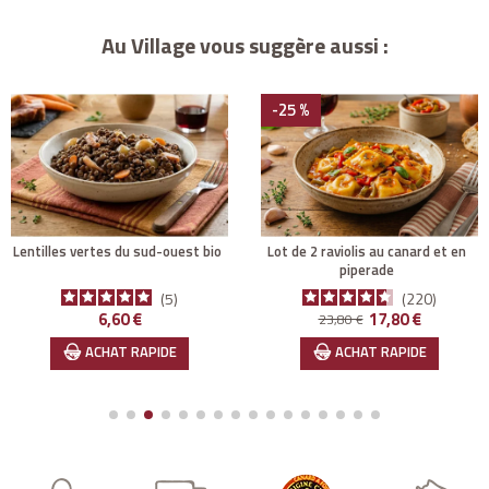
Au Village vous suggère aussi :
-25 %
lentilles vertes du sud-ouest bio
lot de 2 raviolis au canard et en
piperade
5
220
Prix
Prix de base
Prix
6,60 €
17,80 €
23,80 €
ACHAT RAPIDE
ACHAT RAPIDE