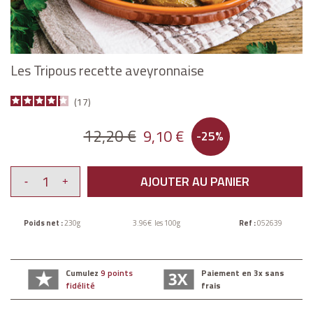
Les Tripous recette aveyronnaise
17
12,20 €
9,10 €
-25%
AJOUTER AU PANIER
Poids net :
230g
3.96€ les 100g
Ref :
052639
Cumulez
9 points
Paiement en 3x sans
fidélité
frais