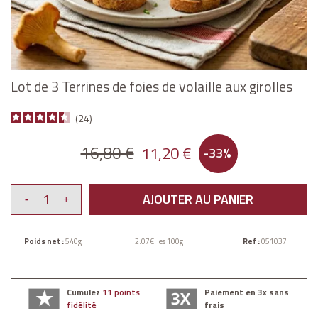
Lot de 3 Terrines de foies de volaille aux girolles
24
16,80 €
11,20 €
-33%
AJOUTER AU PANIER
Poids net :
540g
2.07€ les 100g
Ref :
051037
Cumulez
11 points
Paiement en 3x sans
fidélité
frais