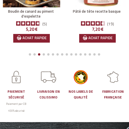
boudin de canard au piment
pâté de tête recette basque
d’espelette
5
19
Prix
Prix
5,20 €
7,20 €
ACHAT RAPIDE
ACHAT RAPIDE
PAIEMENT
LIVRAISON EN
NOS LABELS DE
FABRICATION
SÉCURISÉ
COLISSIMO
QUALITÉ
FRANÇAISE
Paiement par CB
100% sécurisé