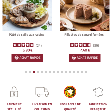
pâté de caille aux raisins
rillettes de canard fumées
24
39
Prix
Prix
6,80 €
7,40 €
ACHAT RAPIDE
ACHAT RAPIDE
PAIEMENT
LIVRAISON EN
NOS LABELS DE
FABRICATION
SÉCURISÉ
COLISSIMO
QUALITÉ
FRANÇAISE