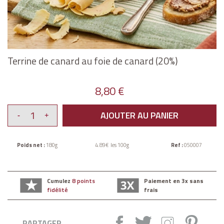
Terrine de canard au foie de canard (20%)
8,80 €
AJOUTER AU PANIER
Poids net :
180g
4.89€ les 100g
Ref :
050007
Cumulez
8 points
Paiement en 3x sans
fidélité
frais
Partager :
Tweet
Instagram
Pintere
PARTAGER